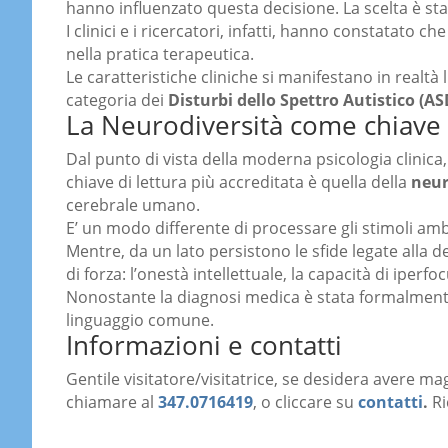
hanno influenzato questa decisione. La scelta è sta
I clinici e i ricercatori, infatti, hanno constatato ch
nella pratica terapeutica.
Le caratteristiche cliniche si manifestano in realtà 
categoria dei
Disturbi dello Spettro Autistico (AS
La Neurodiversità come chiave 
Dal punto di vista della moderna psicologia clinica, 
chiave di lettura più accreditata è quella della
neur
cerebrale umano.
E’ un modo differente di processare gli stimoli amb
Mentre, da un lato persistono le sfide legate alla d
di forza: l’onestà intellettuale, la capacità di iperf
Nonostante la diagnosi medica è stata formalment
linguaggio comune.
Informazioni e contatti
Gentile visitatore/visitatrice, se desidera avere ma
chiamare al
347.0716419
, o cliccare su
contatti
.
R