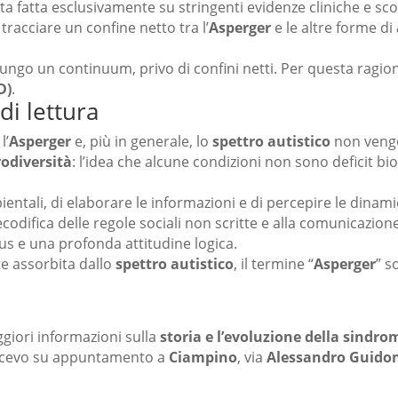
ta fatta esclusivamente su stringenti evidenze cliniche e sco
e tracciare un confine netto tra l’
Asperger
e le altre forme di
lungo un continuum, privo di confini netti. Per questa ragione
D)
.
di lettura
l’
Asperger
e, più in generale, lo
spettro autistico
non vengo
odiversità
: l’idea che alcune condizioni non sono deficit bi
ientali, di elaborare le informazioni e di percepire le dinam
ecodifica delle regole sociali non scritte e alla comunicazione
ocus e una profonda attitudine logica.
e assorbita dallo
spettro autistico
, il termine “
Asperger
” s
ggiori informazioni sulla
storia e l’evoluzione della sindro
icevo su appuntamento a
Ciampino
, via
Alessandro Guidon