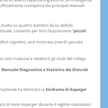
a da eccellenti capacità linguistiche, un’intelligenza
è ufficialmente scomparsa dai principali manuali
studio su quattro bambini da lui definiti
ettuale, coniando per loro l’espressione “
piccoli
eficit cognitivo, anzi mostrava aree di spiccato
on solo tradusse e rielaborò gli studi del collega
l
Manuale Diagnostico e Statistico dei Disturbi
rnazionale ha eliminato la
Sindrome di Asperger
ssato di Hans Asperger durante il regime nazistanon