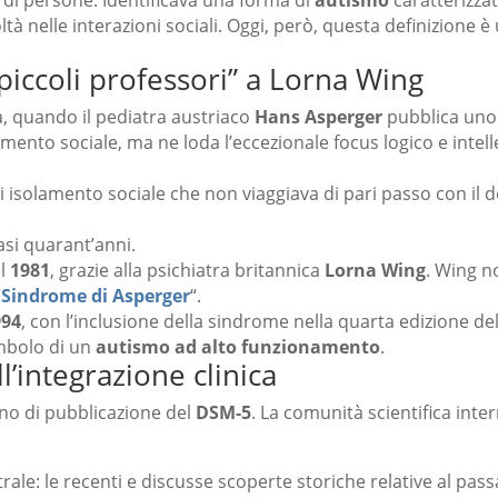
di persone. Identificava una forma di
autismo
caratterizzat
tà nelle interazioni sociali. Oggi, però, questa definizione 
“piccoli professori” a Lorna Wing
na, quando il pediatra austriaco
Hans Asperger
pubblica uno 
amento sociale, ma ne loda l’eccezionale focus logico e intell
di isolamento sociale che non viaggiava di pari passo con il d
asi quarant’anni.
el
1981
, grazie alla psichiatra britannica
Lorna Wing
. Wing n
“
Sindrome di Asperger
“.
994
, con l’inclusione della sindrome nella quarta edizione de
imbolo di un
autismo ad alto funzionamento
.
l’integrazione clinica
nno di pubblicazione del
DSM-5
. La comunità scientifica inte
trale: le recenti e discusse scoperte storiche relative al pa