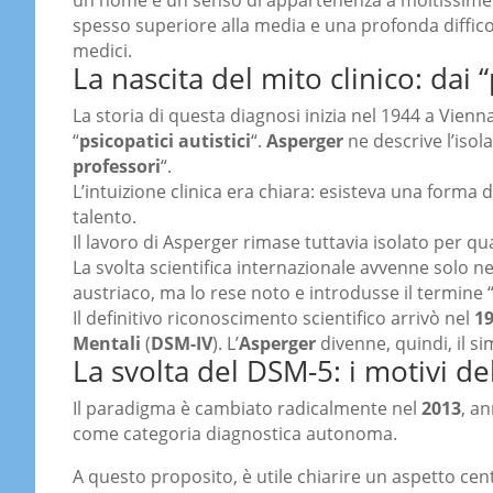
un nome e un senso di appartenenza a moltissime 
spesso superiore alla media e una profonda difficol
medici.
La nascita del mito clinico: dai 
La storia di questa diagnosi inizia nel 1944 a Vien
“
psicopatici autistici
“.
Asperger
ne descrive l’isol
professori
“.
L’intuizione clinica era chiara: esisteva una forma 
talento.
Il lavoro di Asperger rimase tuttavia isolato per qu
La svolta scientifica internazionale avvenne solo n
austriaco, ma lo rese noto e introdusse il termine 
Il definitivo riconoscimento scientifico arrivò nel
1
Mentali
(
DSM-IV
). L’
Asperger
divenne, quindi, il s
La svolta del DSM-5: i motivi del
Il paradigma è cambiato radicalmente nel
2013
, a
come categoria diagnostica autonoma.
A questo proposito, è utile chiarire un aspetto cen