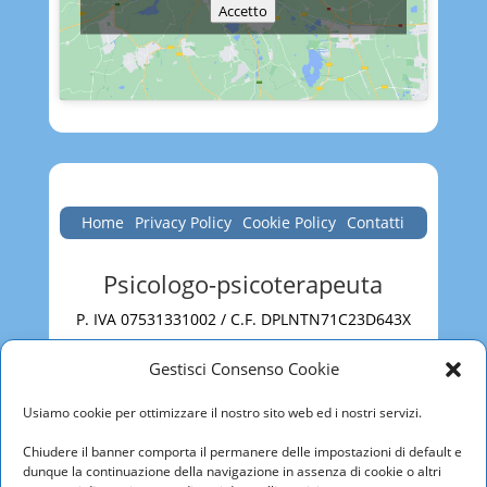
Accetto
Home
Privacy Policy
Cookie Policy
Contatti
Psicologo-psicoterapeuta
P. IVA 07531331002 / C.F. DPLNTN71C23D643X
Roma
Gestisci Consenso Cookie
via San Martino della Battaglia, 31 – 00185
Usiamo cookie per ottimizzare il nostro sito web ed i nostri servizi.
Roma
Cell
3470716419
Chiudere il banner comporta il permanere delle impostazioni di default e
E-
dunque la continuazione della navigazione in assenza di cookie o altri