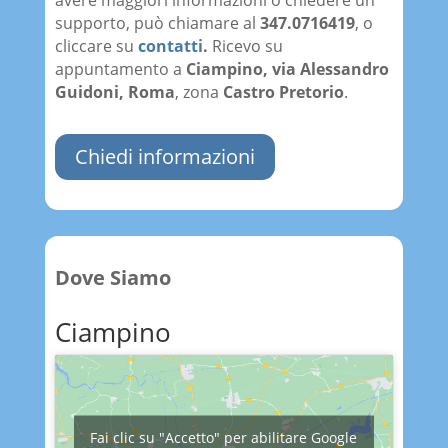
avere maggiori informazioni o chiedere un
supporto, può chiamare al
347.0716419
, o
cliccare su
contatti
.
Ricevo su
appuntamento a
Ciampino, via Alessandro
Guidoni,
Roma
, zona
Castro Pretorio
.
Chiedi informazioni
Dove Siamo
Ciampino
Fai clic su "Accetto" per abilitare Google