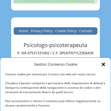
Home
Privacy Policy
Cookie Policy
Contatti
Psicologo-psicoterapeuta
P. IVA 07531331002 / C.F. DPLNTN71C23D643X
Roma
Gestisci Consenso Cookie
via San Martino della Battaglia, 31 – 00185
Usiamo cookie per ottimizzare il nostro sito web ed i nostri servizi.
Roma
Cell
3470716419
Chiudere il banner comporta il permanere delle impostazioni di default e
E-
dunque la continuazione della navigazione in assenza di cookie o altri
mail
antoniodipalma@psicoterapy.it
PEC
a
strumenti di tracciamento diversi da quelli tecnici.
ntoniodipalma@psypec.it
Non acconsentire o ritirare il consenso può influire negativamente su
alcune caratteristiche e funzioni.
CIAMPINO