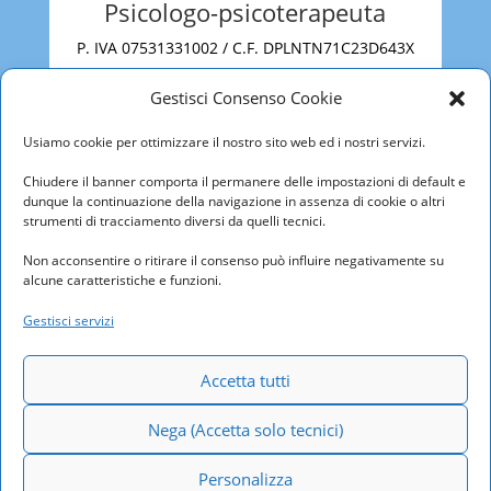
Psicologo-psicoterapeuta
P. IVA 07531331002 / C.F. DPLNTN71C23D643X
Roma
Gestisci Consenso Cookie
via San Martino della Battaglia, 31 – 00185
Usiamo cookie per ottimizzare il nostro sito web ed i nostri servizi.
Roma
Cell
3470716419
Chiudere il banner comporta il permanere delle impostazioni di default e
E-
dunque la continuazione della navigazione in assenza di cookie o altri
mail
antoniodipalma@psicoterapy.it
PEC
a
strumenti di tracciamento diversi da quelli tecnici.
ntoniodipalma@psypec.it
Non acconsentire o ritirare il consenso può influire negativamente su
alcune caratteristiche e funzioni.
CIAMPINO
Gestisci servizi
Via Alessandro Guidoni, 17 – 00043
Ciampino
Cell
3470716419
Accetta tutti
E-
Nega (Accetta solo tecnici)
mail
antoniodipalma@psicoterapy.it
PEC
a
ntoniodipalma@psypec.it
Personalizza