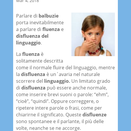
Mar 4, 2018
Parlare di
balbuzie
porta inevitabilmente
a parlare di
fluenza
e
disfluenza del
linguaggio
.
La
fluenza
è
solitamente descritta
come il normale fluire del linguaggio, mentre
la
disfluenza
è un´avaria nel naturale
scorrere del
linguaggio.
Un limitato grado
di
disfluenza
può essere anche normale,
come inserire brevi suoni o parole: “ehm”,
“cioè”, “quindi”. Oppure correggere, o
ripetere intere parole o frasi, come per
chiarirne il significato. Queste
disfluenze
sono spontanee e il parlante, il più delle
volte, neanche se ne accorge.